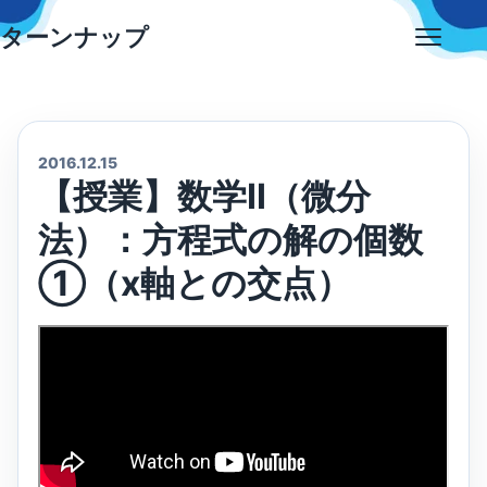
Skip
ターンナップ
to
Open
content
menu
2016.12.15
【授業】数学Ⅱ（微分
法）：方程式の解の個数
①（x軸との交点）