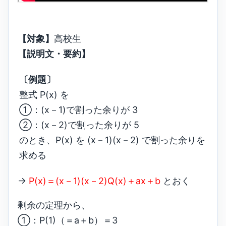
【対象】
高校生
【説明文・要約】
〔例題〕
整式 P(x) を
①：(x－1)で割った余りが 3
②：(x－2)で割った余りが 5
のとき、P(x) を (x－1)(x－2) で割った余りを
求める
→
P(x)＝(x－1)(x－2)Q(x)＋ax＋b
とおく
剰余の定理から、
①：P(1)（＝a＋b）＝3