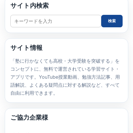
サイト内検索
サ
検索
イ
ト
内
サイト情報
検
索
「塾に行かなくても高校・大学受験を突破する」を
コンセプトに、無料で運営されている学習サイト・
アプリです。YouTube授業動画、勉強方法記事、用
語解説、よくある疑問点に対する解説など、すべて
自由に利用できます。
ご協力企業様