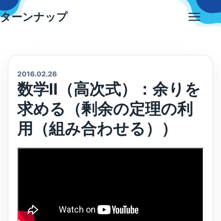
Skip
ターンナップ
to
Open
content
menu
2016.02.26
数学Ⅱ（高次式）：余りを
求める（剰余の定理の利
用（組み合わせる））