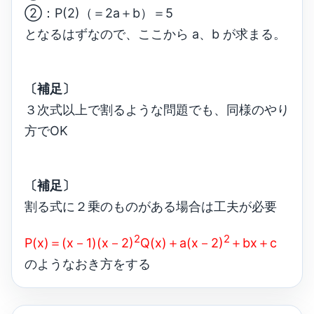
②：P(2)（＝2a＋b）＝5
となるはずなので、ここから a、b が求まる。
〔補足〕
３次式以上で割るような問題でも、同様のやり
方でOK
〔補足〕
割る式に２乗のものがある場合は工夫が必要
2
2
P(x)＝(x－1)(x－2)
Q(x)＋a(x－2)
＋bx＋c
のようなおき方をする