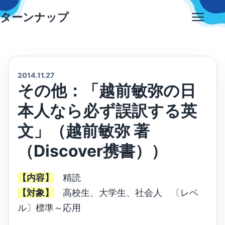
Skip
ターンナップ
to
Open
content
menu
2014.11.27
その他：「越前敏弥の日
本人なら必ず誤訳する英
文」（越前敏弥 著
（Discover携書））
【内容】
精読
【対象】
高校生、大学生、社会人 〔レベ
ル〕標準～応用