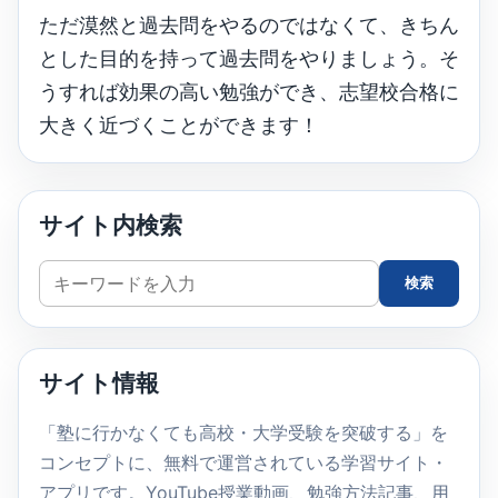
ただ漠然と過去問をやるのではなくて、きちん
とした目的を持って過去問をやりましょう。そ
うすれば効果の高い勉強ができ、志望校合格に
大きく近づくことができます！
サイト内検索
サ
検索
イ
ト
内
サイト情報
検
索
「塾に行かなくても高校・大学受験を突破する」を
コンセプトに、無料で運営されている学習サイト・
アプリです。YouTube授業動画、勉強方法記事、用