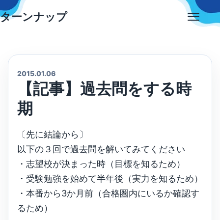
Skip
ターンナップ
to
Open
content
menu
2015.01.06
【記事】過去問をする時
期
〔先に結論から〕
以下の３回で過去問を解いてみてください
・志望校が決まった時（目標を知るため）
・受験勉強を始めて半年後（実力を知るため）
・本番から3か月前（合格圏内にいるか確認す
るため）