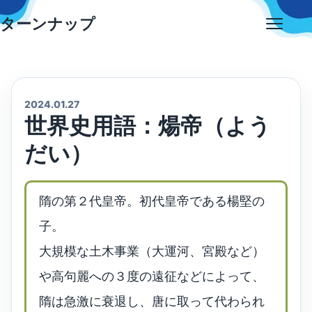
Skip
ターンナップ
to
Open
content
menu
2024.01.27
世界史用語：煬帝（よう
だい）
隋の第２代皇帝。初代皇帝である楊堅の
子。
大規模な土木事業（大運河、宮殿など）
や高句麗への３度の遠征などによって、
隋は急激に衰退し、唐に取って代わられ