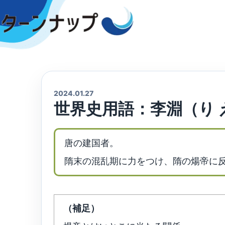
Skip
to
content
2024.01.27
世界史用語：李淵（り 
唐の建国者。
隋末の混乱期に力をつけ、隋の煬帝に反
（補足）