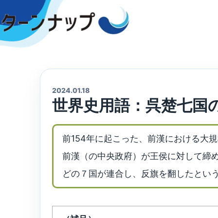
Skip
to
content
2024.01.18
世界史用語：呉楚七国
前154年に起こった、前漢における大
前漢（の中央政府）が王侯に対して締
どの７国が連合し、反旗を翻したとい