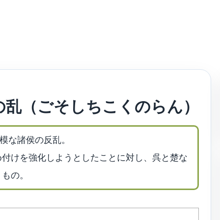
の乱（ごそしちこくのらん）
規模な諸侯の反乱。
め付けを強化しようとしたことに対し、呉と楚な
うもの。