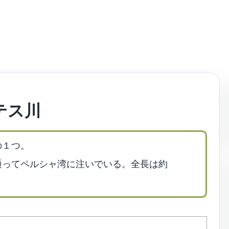
テス川
の１つ。
通ってペルシャ湾に注いでいる。全長は約