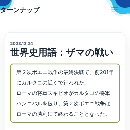
Skip
ターンナップ
to
Open
content
menu
2023.12.24
世界史用語：ザマの戦い
第２次ポエニ戦争の最終決戦で、前201年
にカルタゴの近くで行われた。
ローマの将軍スキピオがカルタゴの将軍
ハンニバルを破り、第２次ポエニ戦争は
ローマの勝利にて終わることとなった。