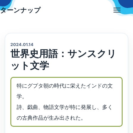
Skip
ターンナップ
to
Open
content
menu
2024.01.14
世界史用語：サンスクリ
ット文学
特にグプタ朝の時代に栄えたインドの文
学。
詩、戯曲、物語文学が特に発展し、多く
の古典作品が生み出された。