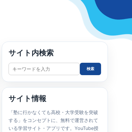
サイト内検索
サ
検索
イ
ト
内
サイト情報
検
索
「塾に行かなくても高校・大学受験を突破
する」をコンセプトに、無料で運営されて
いる学習サイト・アプリです。YouTube授