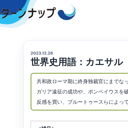
Skip
to
content
2023.12.26
世界史用語：カエサル
共和政ローマ期に終身独裁官にまでな
ガリア遠征の成功や、ポンペイウスを
反感を買い、ブルートゥースらによっ