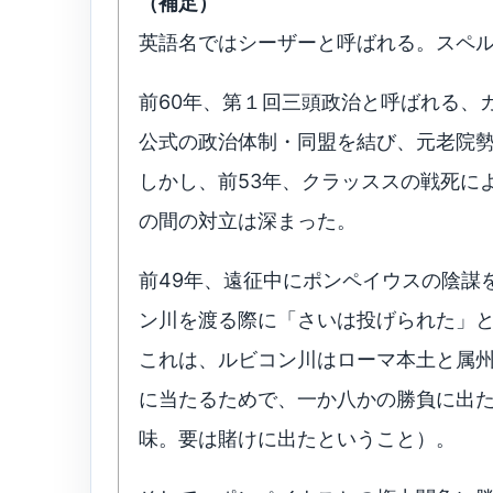
（補足）
英語名ではシーザーと呼ばれる。スペルは 
前60年、第１回三頭政治と呼ばれる、
公式の政治体制・同盟を結び、元老院
しかし、前53年、クラッススの戦死に
の間の対立は深まった。
前49年、遠征中にポンペイウスの陰謀
ン川を渡る際に「さいは投げられた」
これは、ルビコン川はローマ本土と属
に当たるためで、一か八かの勝負に出
味。要は賭けに出たということ）。