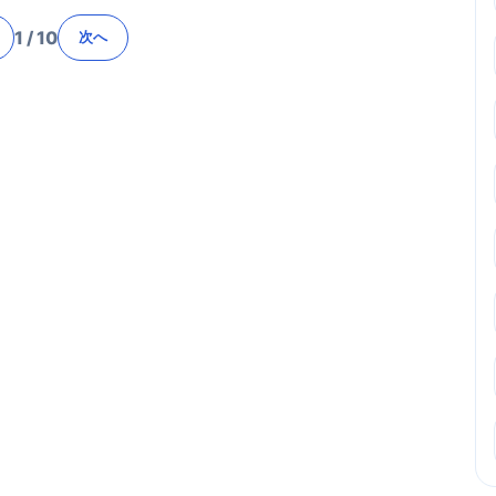
1
/
10
次へ