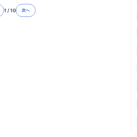
1
/
10
次へ