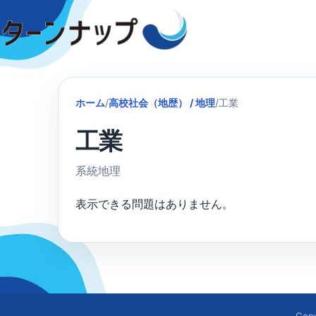
Skip
to
content
ホーム
/
高校社会（地歴） / 地理
/
工業
工業
系統地理
表示できる問題はありません。
Cop