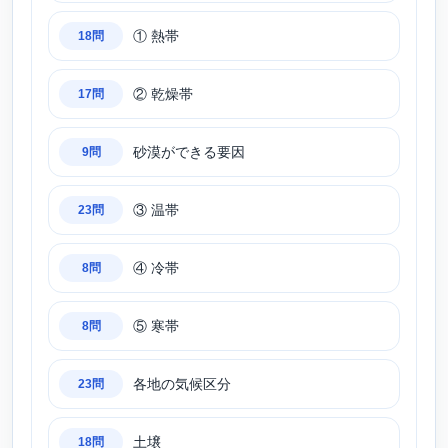
① 熱帯
18問
② 乾燥帯
17問
砂漠ができる要因
9問
③ 温帯
23問
④ 冷帯
8問
⑤ 寒帯
8問
各地の気候区分
23問
土壌
18問