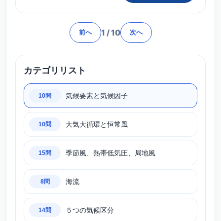
1
/
10
前へ
次へ
カテゴリリスト
気候要素と気候因子
10問
大気大循環と恒常風
10問
季節風、熱帯低気圧、局地風
15問
海流
8問
５つの気候区分
14問