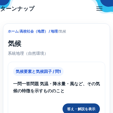
Skip
ターンナップ
to
Open
content
menu
ホーム
/
高校社会（地歴） / 地理
/
気候
気候
系統地理（自然環境）
気候要素と気候因子 / 問1
一問一答問題 気温・降水量・風など、その気
候の特徴を示すもののこと
答え・解説を表示