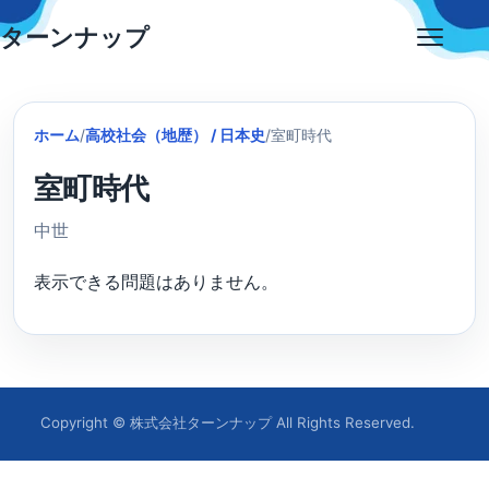
Skip
ターンナップ
to
Open
content
menu
ホーム
/
高校社会（地歴） / 日本史
/
室町時代
室町時代
中世
表示できる問題はありません。
Copyright © 株式会社ターンナップ All Rights Reserved.