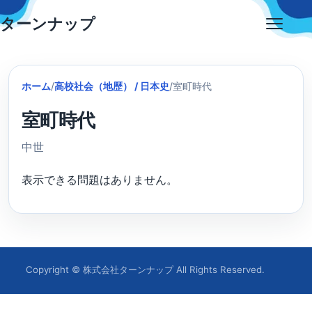
Skip
ターンナップ
to
Open
content
menu
ホーム
/
高校社会（地歴） / 日本史
/
室町時代
室町時代
中世
表示できる問題はありません。
Copyright © 株式会社ターンナップ All Rights Reserved.