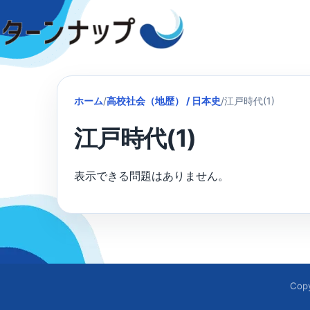
Skip
to
content
ホーム
/
高校社会（地歴） / 日本史
/
江戸時代(1)
江戸時代(1)
表示できる問題はありません。
Cop