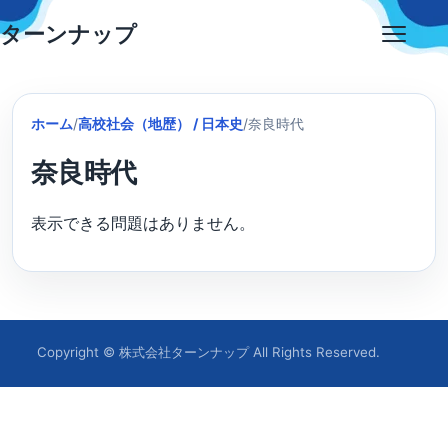
Skip
ターンナップ
to
Open
content
menu
ホーム
/
高校社会（地歴） / 日本史
/
奈良時代
奈良時代
表示できる問題はありません。
Copyright © 株式会社ターンナップ All Rights Reserved.