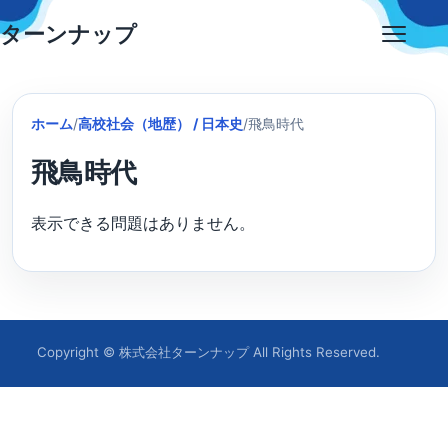
Skip
ターンナップ
to
Open
content
menu
ホーム
/
高校社会（地歴） / 日本史
/
飛鳥時代
飛鳥時代
表示できる問題はありません。
Copyright © 株式会社ターンナップ All Rights Reserved.