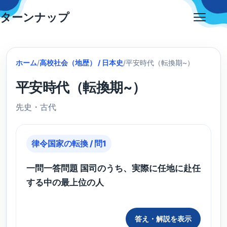
Skip
ターンナップ
to
Open
content
menu
ホーム
/
高校社会（地歴） / 日本史
/
平安時代（転換期~）
平安時代（転換期~）
先史・古代
律令国家の転換 / 問1
一問一答問題 国司のうち、実際に任地に赴任
する中の最上位の人
答え・解説を表示