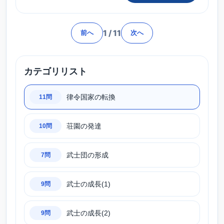
1
/
11
前へ
次へ
カテゴリリスト
律令国家の転換
11問
荘園の発達
10問
武士団の形成
7問
武士の成長(1)
9問
武士の成長(2)
9問