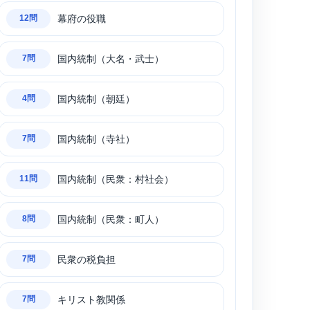
幕府の役職
12問
国内統制（大名・武士）
7問
国内統制（朝廷）
4問
国内統制（寺社）
7問
国内統制（民衆：村社会）
11問
国内統制（民衆：町人）
8問
民衆の税負担
7問
キリスト教関係
7問