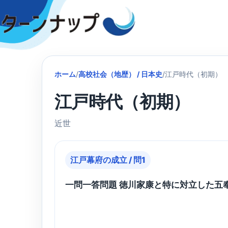
Skip
to
content
ホーム
/
高校社会（地歴） / 日本史
/
江戸時代（初期）
江戸時代（初期）
近世
江戸幕府の成立 / 問1
一問一答問題 徳川家康と特に対立した五