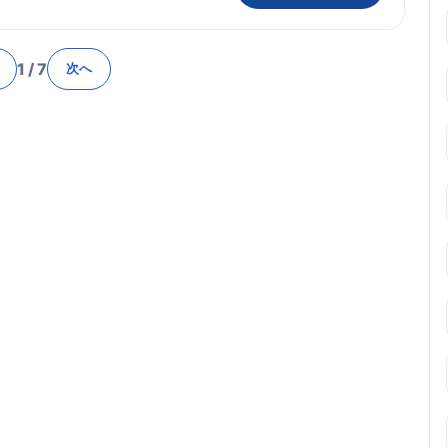
1
/
7
次へ