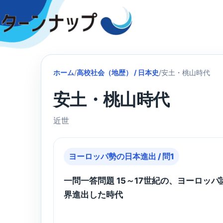
Skip
to
content
ホーム
/
高校社会（地歴） / 日本史
/
安土・桃山時代
安土・桃山時代
近世
ヨーロッパ勢の日本進出 / 問1
一問一答問題 15～17世紀の、ヨーロッ
界進出した時代