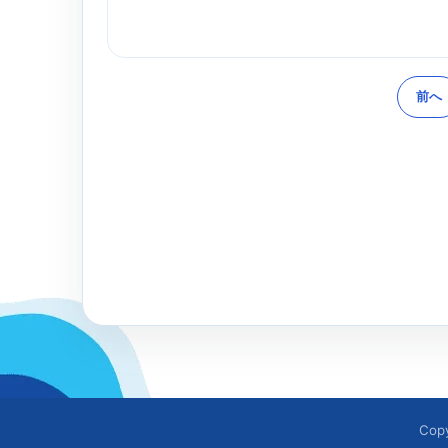
前へ
Cop