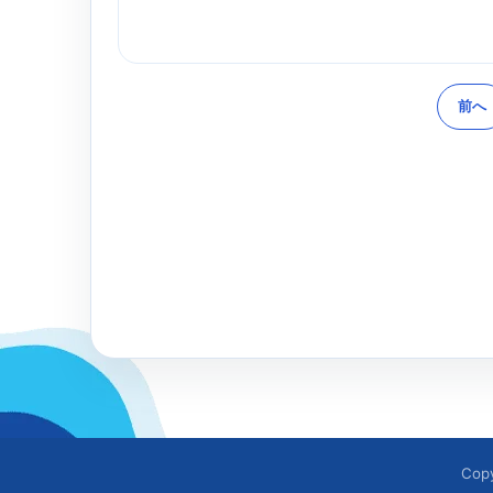
前へ
Cop