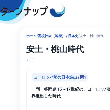
Skip
to
content
ホーム
/
高校社会（地歴） / 日本史
/
安土・桃山時代
安土・桃山時代
近世
ヨーロッパ勢の日本進出 / 問1
一問一答問題 15～17世紀の、ヨーロッ
界進出した時代