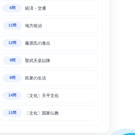
経済・交通
6問
地方統治
11問
藤原氏の進出
12問
聖武天皇以降
9問
民衆の生活
8問
〔文化〕天平文化
14問
〔文化〕国家仏教
11問