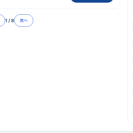
1
/
8
次へ