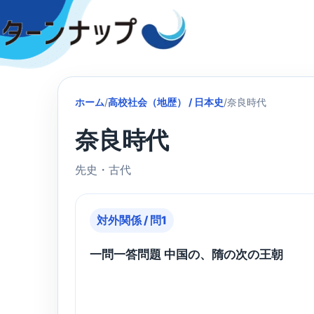
Skip
to
content
ホーム
/
高校社会（地歴） / 日本史
/
奈良時代
奈良時代
先史・古代
対外関係 / 問1
一問一答問題 中国の、隋の次の王朝