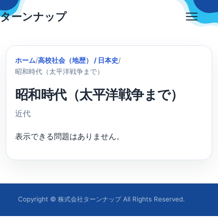
Skip
ターンナップ
to
Open
content
menu
ホーム
/
高校社会（地歴） / 日本史
/
昭和時代（太平洋戦争まで）
昭和時代（太平洋戦争まで）
近代
表示できる問題はありません。
Copyright © 株式会社ターンナップ All Rights Reserved.