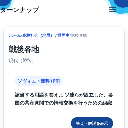
Skip
ターンナップ
to
Open
content
menu
ホーム
/
高校社会（地歴） / 世界史
/
戦後各地
戦後各地
現代（戦後）
ソヴィエト連邦 / 問1
該当する用語を答えよ ソ連らが設立した、各
国の共産党間での情報交換を行うための組織
答え・解説を表示