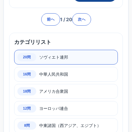
1
/
20
前へ
次へ
カテゴリリスト
ソヴィエト連邦
20問
中華人民共和国
16問
アメリカ合衆国
18問
ヨーロッパ連合
12問
中東諸国（西アジア、エジプト）
8問