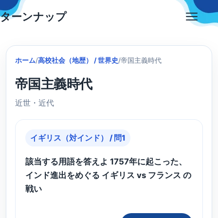
Skip
ターンナップ
to
Open
content
menu
ホーム
/
高校社会（地歴） / 世界史
/
帝国主義時代
帝国主義時代
近世・近代
イギリス（対インド） / 問1
該当する用語を答えよ 1757年に起こった、
インド進出をめぐる イギリス vs フランス の
戦い