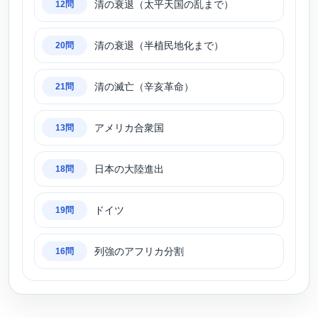
清の衰退（太平天国の乱まで）
12問
清の衰退（半植民地化まで）
20問
清の滅亡（辛亥革命）
21問
アメリカ合衆国
13問
日本の大陸進出
18問
ドイツ
19問
列強のアフリカ分割
16問