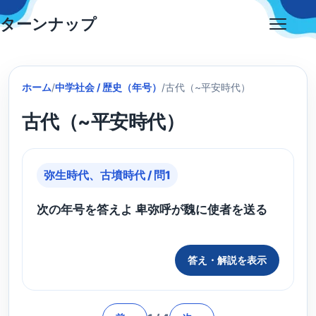
Skip
ターンナップ
to
Open
content
menu
ホーム
/
中学社会 / 歴史（年号）
/
古代（~平安時代）
古代（~平安時代）
弥生時代、古墳時代 / 問1
次の年号を答えよ 卑弥呼が魏に使者を送る
答え・解説を表示