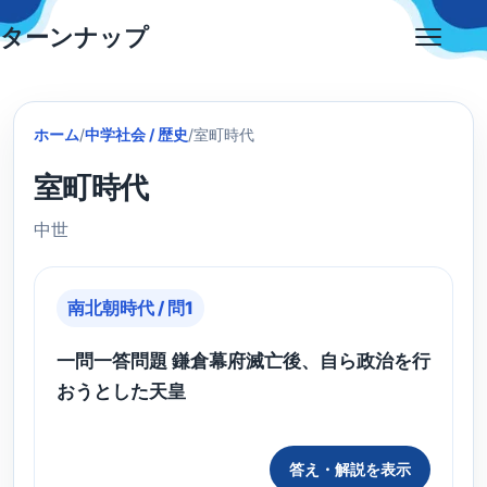
Skip
ターンナップ
to
Open
content
menu
ホーム
/
中学社会 / 歴史
/
室町時代
室町時代
中世
南北朝時代 / 問1
一問一答問題 鎌倉幕府滅亡後、自ら政治を行
おうとした天皇
答え・解説を表示