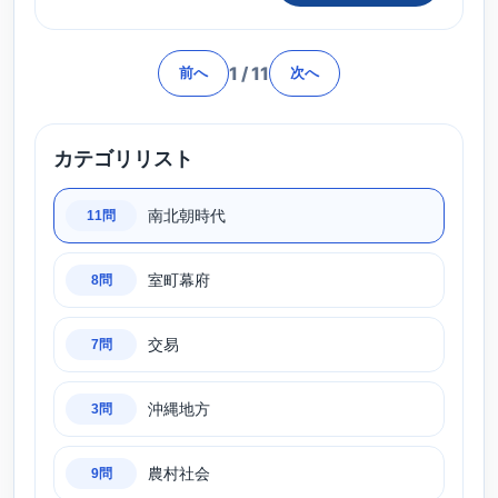
1
/
11
前へ
次へ
カテゴリリスト
南北朝時代
11問
室町幕府
8問
交易
7問
沖縄地方
3問
農村社会
9問