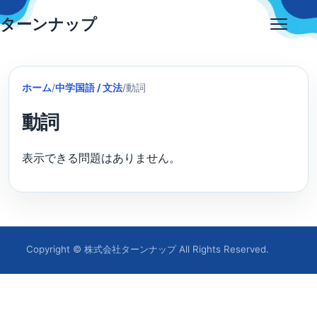
Skip
ターンナップ
to
Open
content
menu
ホーム
/
中学国語 / 文法
/
動詞
動詞
表示できる問題はありません。
Copyright © 株式会社ターンナップ All Rights Reserved.