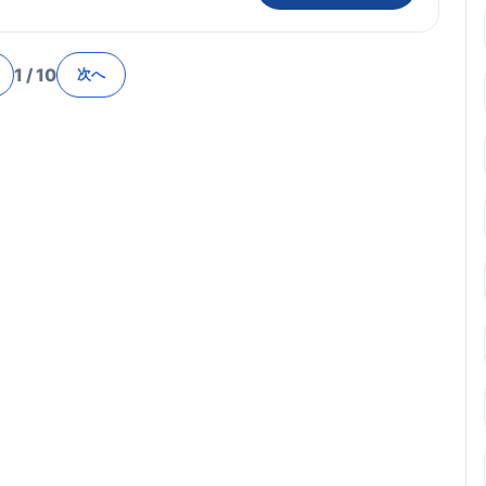
1
/
10
次へ