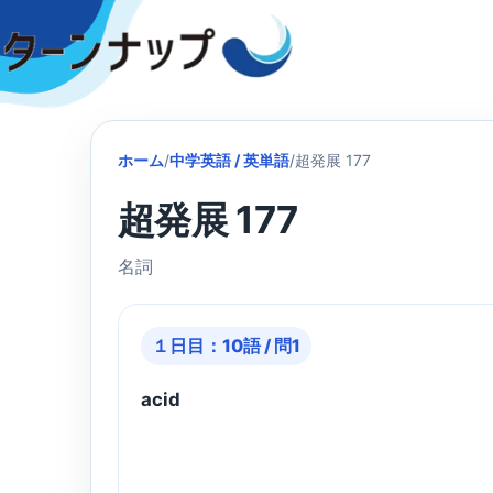
Skip
to
content
ホーム
/
中学英語 / 英単語
/
超発展 177
超発展 177
名詞
１日目：10語 / 問1
acid