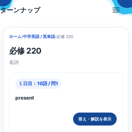
Skip
ターンナップ
to
Open
content
menu
ホーム
/
中学英語 / 英単語
/
必修 220
必修 220
名詞
１日目：10語 / 問1
present
答え・解説を表示