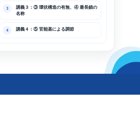
講義３：③ 環状構造の有無、④ 最長鎖の
3
名称
講義４：⑤ 官能基による調節
4