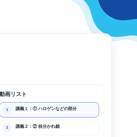
動画リスト
講義１：① ハロゲンなどの部分
1
講義２：② 枝分かれ鎖
2