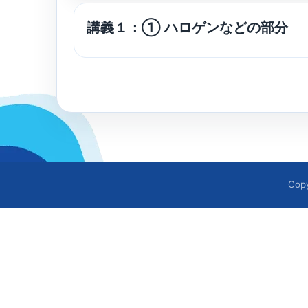
講義１：① ハロゲンなどの部分
Cop