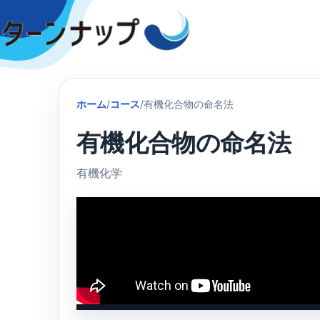
Skip
to
content
ホーム
/
コース
/
有機化合物の命名法
有機化合物の命名法
有機化学