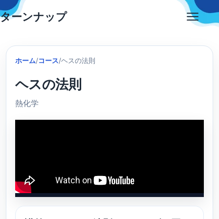
Skip
ターンナップ
to
Open
content
menu
ホーム
/
コース
/
ヘスの法則
ヘスの法則
熱化学