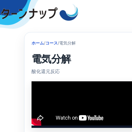
Skip
to
content
ホーム
/
コース
/
電気分解
電気分解
酸化還元反応