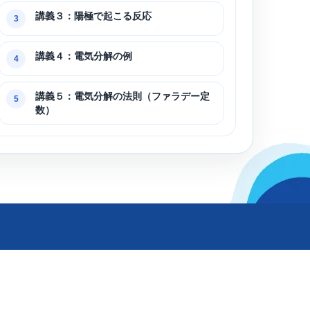
講義３：陽極で起こる反応
3
講義４：電気分解の例
4
講義５：電気分解の法則（ファラデー定
5
数）