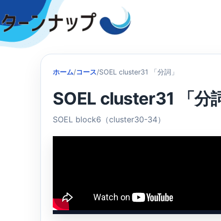
Skip
to
content
ホーム
/
コース
/
SOEL cluster31 「分詞」
SOEL cluster31 「
SOEL block6（cluster30-34）