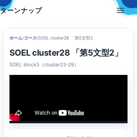
Skip
ターンナップ
to
Open
content
menu
ホーム
/
コース
/
SOEL cluster28 「第5文型2」
SOEL cluster28 「第5文型2」
SOEL block5（cluster23-29）