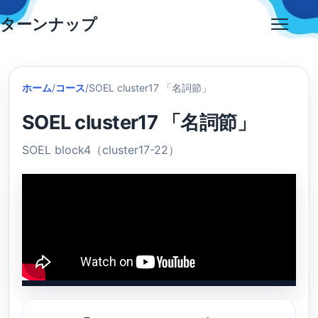
Skip
ターンナップ
to
Open
content
menu
ホーム
/
コース
/
SOEL cluster17 「名詞節」
SOEL cluster17 「名詞節」
SOEL block4（cluster17-22）