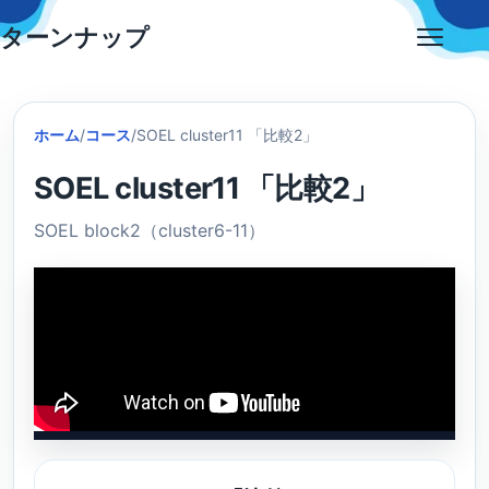
Skip
ターンナップ
to
Open
content
menu
ホーム
/
コース
/
SOEL cluster11 「比較2」
SOEL cluster11 「比較2」
SOEL block2（cluster6-11）