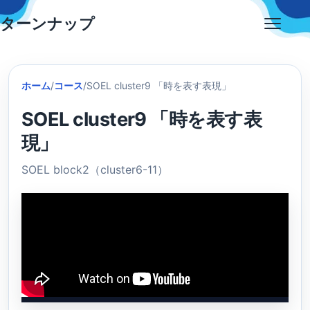
Skip
ターンナップ
to
Open
content
menu
ホーム
/
コース
/
SOEL cluster9 「時を表す表現」
SOEL cluster9 「時を表す表
現」
SOEL block2（cluster6-11）