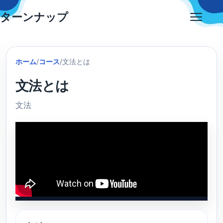
Skip
ターンナップ
to
Open
content
menu
ホーム
/
コース
/
文法とは
文法とは
文法