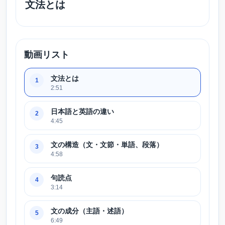
文法とは
動画リスト
文法とは
1
2:51
日本語と英語の違い
2
4:45
文の構造（文・文節・単語、段落）
3
4:58
句読点
4
3:14
文の成分（主語・述語）
5
6:49