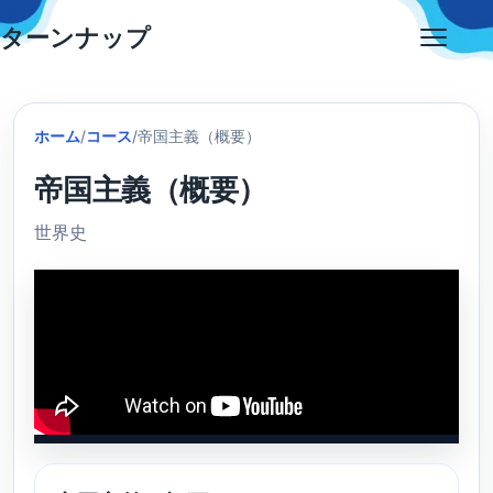
Skip
ターンナップ
to
Open
content
menu
ホーム
/
コース
/
帝国主義（概要）
帝国主義（概要）
世界史