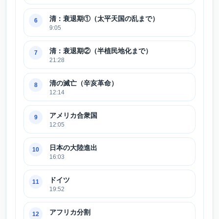
清：衰退期①（太平天国の乱まで）
6
9:05
清：衰退期②（半植民地化まで）
7
21:28
清の滅亡（辛亥革命）
8
12:14
アメリカ合衆国
9
12:05
日本の大陸進出
10
16:03
ドイツ
11
19:52
アフリカ分割
12