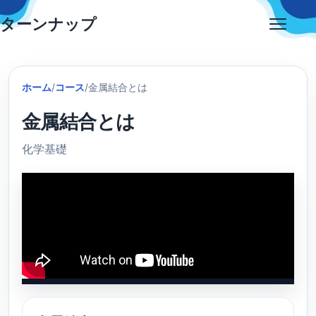
Skip
ターンナップ
to
Open
content
menu
ホーム
/
コース
/
金属結合とは
金属結合とは
化学基礎