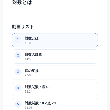
対数とは
動画リスト
対数とは
1
6:10
対数の計算
2
14:58
底の変換
3
9:50
対数関数：底＞1
4
11:14
対数関数：0＜底＜1
5
11:06