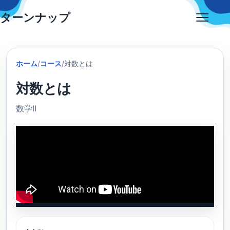
Skip
ターンナップ
to
Open
content
menu
ホーム
/
コース
/
対数とは
対数とは
数学Ⅱ