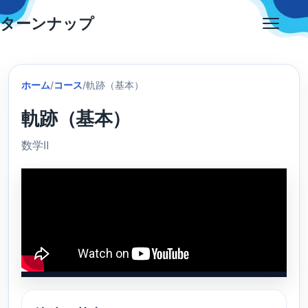
Skip
ターンナップ
to
Open
content
menu
ホーム
/
コース
/
軌跡（基本）
軌跡（基本）
数学Ⅱ