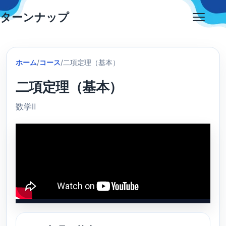
Skip
ターンナップ
to
Open
content
menu
ホーム
/
コース
/
二項定理（基本）
二項定理（基本）
数学Ⅱ