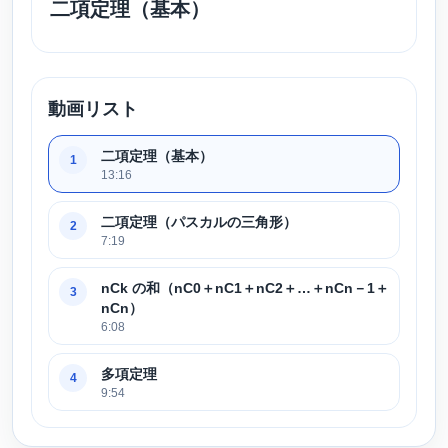
二項定理（基本）
動画リスト
二項定理（基本）
1
13:16
二項定理（パスカルの三角形）
2
7:19
nCk の和（nC0＋nC1＋nC2＋…＋nCn－1＋
3
nCn）
6:08
多項定理
4
9:54