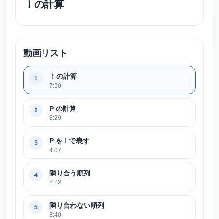
！の計算
動画リスト
！の計算
1
7:50
P の計算
2
8:29
P を ! で表す
3
4:07
隣り合う順列
4
2:22
隣り合わない順列
5
3:40