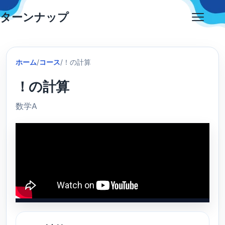
Skip
ターンナップ
to
Open
content
menu
ホーム
/
コース
/
！の計算
！の計算
数学A