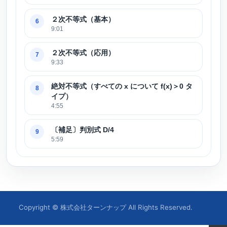
２次不等式（基本）
6
9:01
２次不等式（応用）
7
9:33
絶対不等式（すべての x について f(x)＞0 タ
8
イプ）
4:55
〔補足〕判別式 D/4
9
5:59
Copyright © 株式会社ターンナップ All Rights Reserved.