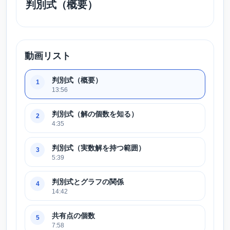
判別式（概要）
動画リスト
判別式（概要）
1
13:56
判別式（解の個数を知る）
2
4:35
判別式（実数解を持つ範囲）
3
5:39
判別式とグラフの関係
4
14:42
共有点の個数
5
7:58