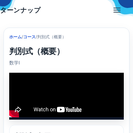
Skip
ターンナップ
to
Open
content
menu
ホーム
/
コース
/
判別式（概要）
判別式（概要）
数学Ⅰ