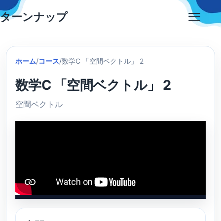
Skip
ターンナップ
to
Open
content
menu
ホーム
/
コース
/
数学C 「空間ベクトル」 2
数学C 「空間ベクトル」 2
空間ベクトル